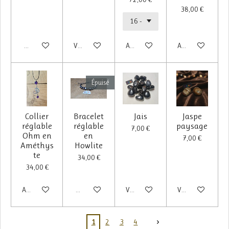
38,00 €
M'avertir si disponible
Voir les détails
Ajouter au panier
Ajouter au panier
Épuisé
Collier
Bracelet
Jais
Jaspe
réglable
réglable
paysage
7,00 €
Ohm en
en
7,00 €
Améthys
Howlite
te
34,00 €
34,00 €
Ajouter au panier
M'avertir si disponible
Voir les détails
Voir les détails
1
2
3
4