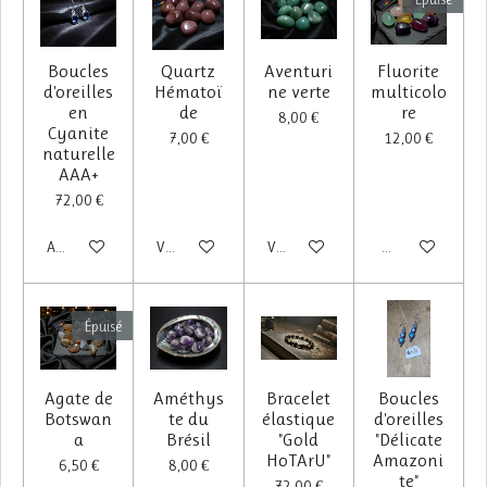
Boucles
Quartz
Aventuri
Fluorite
d'oreilles
Hématoï
ne verte
multicolo
en
de
re
8,00 €
Cyanite
7,00 €
12,00 €
naturelle
AAA+
72,00 €
Ajouter au panier
Voir les détails
Voir les détails
M'avertir si dispo
Épuisé
Agate de
Améthys
Bracelet
Boucles
Botswan
te du
élastique
d'oreilles
a
Brésil
"Gold
"Délicate
HoTArU"
Amazoni
6,50 €
8,00 €
te"
72,00 €