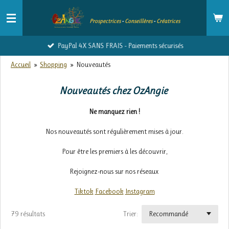
Passer
Prospectrices
-
Conseillères
-
Créatrices
au
contenu
PayPal 4X SANS FRAIS - Paiements sécurisés
principal
Accueil
»
Shopping
»
Nouveautés
Nouveautés chez OzAngie
Ne manquez rien !
Nos nouveautés sont régulièrement mises à jour.
Pour être les premiers à les découvrir,
Rejoignez-nous sur nos réseaux
Tiktok
Facebook
Instagram
79 résultats
Trier: