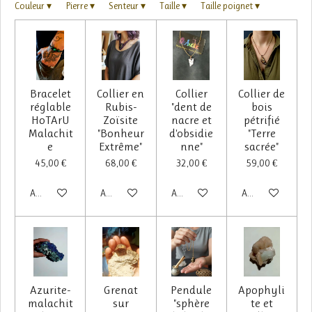
Couleur
▾
Pierre
▾
Senteur
▾
Taille
▾
Taille poignet
▾
Bracelet
Collier en
Collier
Collier de
réglable
Rubis-
"dent de
bois
HoTArU
Zoïsite
nacre et
pétrifié
Malachit
"Bonheur
d'obsidie
"Terre
e
Extrême"
nne"
sacrée"
45,00 €
68,00 €
32,00 €
59,00 €
Ajouter au panier
Ajouter au panier
Ajouter au panier
Ajouter au panier
Azurite-
Grenat
Pendule
Apophyli
malachit
sur
"sphère
te et