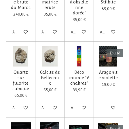
e brute
matrice
d'obsidie
Stilbite
du Maroc
brute
nne
89,00 €
dorée"
240,00 €
35,00 €
35,00 €
Ajouter au panier
Ajouter au panier
Ajouter au panier
Ajouter au panier
Épuisé
Quartz
Calcite de
Déco
Aragonit
sur
Bellecroi
murale "7
e violette
fluorite
x
chakras"
19,00 €
cubique
65,00 €
39,90 €
65,00 €
Ajouter au panier
Ajouter au panier
Ajouter au panier
M'avertir si dispo
Épuisé