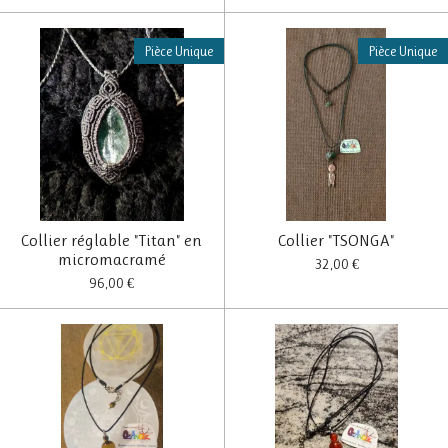
Pièce Unique
Pièce Unique
Collier réglable "Titan" en
Collier "TSONGA"
micromacramé
32,00 €
96,00 €