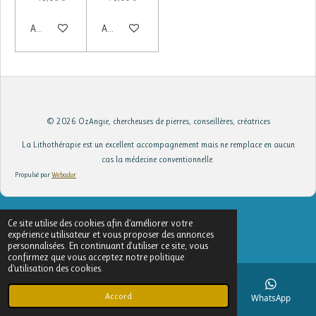
Ajouter au panier
Ajouter au panier
© 2026 OzAngie, chercheuses de pierres, conseillères, créatrices
La Lithothérapie est un excellent accompagnement mais ne remplace en aucun
cas la médecine conventionnelle.
Propulsé par
Webador
Ce site utilise des cookies afin d’améliorer votre
expérience utilisateur et vous proposer des annonces
personnalisées. En continuant d'utiliser ce site, vous
confirmez que vous acceptez notre politique
d’utilisation des cookies.
Accord
E-mail
Téléphone
Facebook
WhatsApp