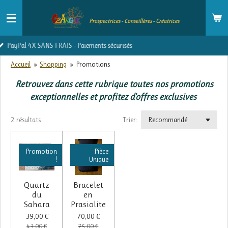
Passer
Prospectrices
-
Conseillères
-
Créatrices
au
contenu
 FRAIS - Paiements sécurisés
Livraison g
principal
Accueil
»
Shopping
»
Promotions
Retrouvez dans cette rubrique toutes nos promotions
exceptionnelles et profitez d'offres exclusives
2 résultats
Trier:
Promotion
Pièce
!
Unique
Quartz
Bracelet
du
en
Sahara
Prasiolite
39,00 €
70,00 €
43,00 €
75,00 €