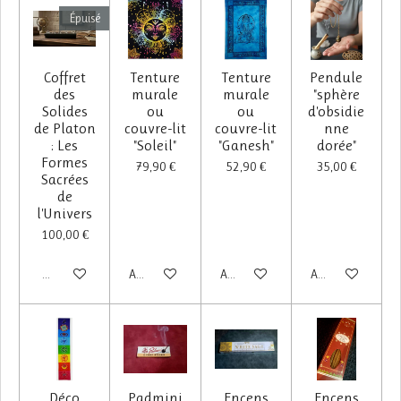
Épuisé
Coffret
Tenture
Tenture
Pendule
des
murale
murale
"sphère
Solides
ou
ou
d'obsidie
de Platon
couvre-lit
couvre-lit
nne
: Les
"Soleil"
"Ganesh"
dorée"
Formes
79,90 €
52,90 €
35,00 €
Sacrées
de
l'Univers
100,00 €
M'avertir si disponible
Ajouter au panier
Ajouter au panier
Ajouter au panier
Déco
Padmini
Encens
Encens