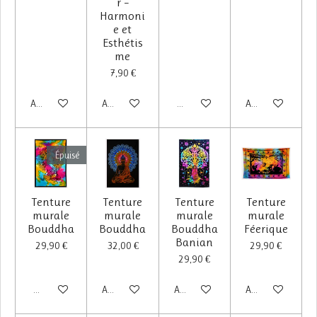
r –
Harmoni
e et
Esthétis
me
7,90 €
Ajouter au panier
Ajouter au panier
M'avertir si disponible
Ajouter au panier
Épuisé
Tenture
Tenture
Tenture
Tenture
murale
murale
murale
murale
Bouddha
Bouddha
Bouddha
Féerique
Banian
29,90 €
32,00 €
29,90 €
29,90 €
M'avertir si disponible
Ajouter au panier
Ajouter au panier
Ajouter au panier