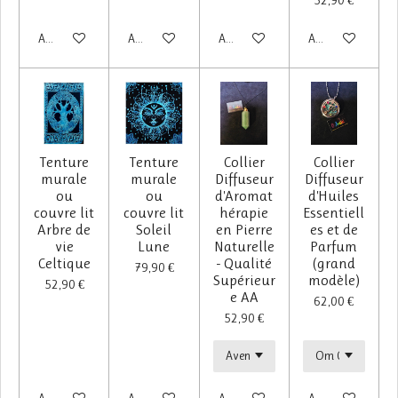
Ajouter au panier
Ajouter au panier
Ajouter au panier
Ajouter au panier
Tenture
Tenture
Collier
Collier
murale
murale
Diffuseur
Diffuseur
ou
ou
d'Aromat
d'Huiles
couvre lit
couvre lit
hérapie
Essentiell
Arbre de
Soleil
en Pierre
es et de
vie
Lune
Naturelle
Parfum
Celtique
- Qualité
(grand
79,90 €
Supérieur
modèle)
52,90 €
e AA
62,00 €
52,90 €
Ajouter au panier
Ajouter au panier
Ajouter au panier
Ajouter au panier