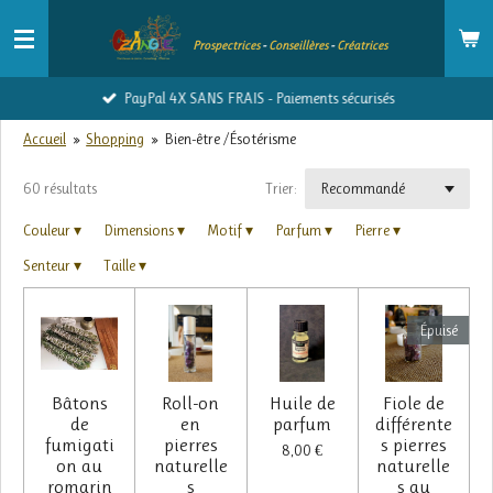
Passer
Prospectrices
-
Conseillères
-
Créatrices
au
contenu
PayPal 4X SANS FRAIS - Paiements sécurisés
principal
Accueil
»
Shopping
»
Bien-être /Ésotérisme
60 résultats
Trier:
Couleur
▾
Dimensions
▾
Motif
▾
Parfum
▾
Pierre
▾
Senteur
▾
Taille
▾
Épuisé
Bâtons
Roll-on
Huile de
Fiole de
de
en
parfum
différente
fumigati
pierres
s pierres
8,00 €
on au
naturelle
naturelle
romarin
s
s au