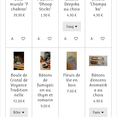
murale "7
"Dhoop
Deepika
"Champa
chakras"
Sticks"
au choix
ka"
39,90 €
1,90 €
4,90 €
4,90 €
Ajouter au panier
Ajouter au panier
Ajouter au panier
Ajouter au panier
Boule de
Bâtons
Fleurs de
Bâtons
Cristal de
de
Vie en
d'encens
Voyance
fumigati
bois
Aromatik
Tradition
on au
a au
7,00 €
nelle
thym et
choix
romarin
72,00 €
4,90 €
9,00 €