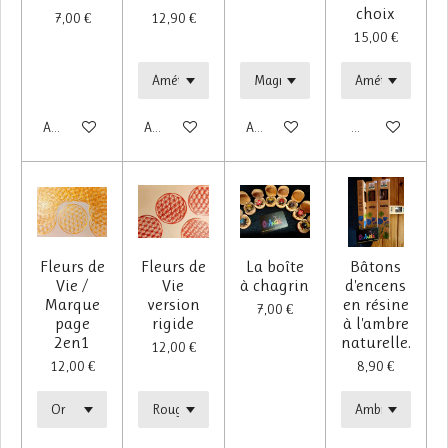
choix
7,00 €
12,90 €
15,00 €
Ajouter au panier
Ajouter au panier
Ajouter au panier
M'avertir si dispo
Fleurs de
Fleurs de
La boîte
Bâtons
Vie /
Vie
à chagrin
d'encens
Marque
version
en résine
7,00 €
page
rigide
à l'ambre
2en1
naturelle.
12,00 €
12,00 €
8,90 €