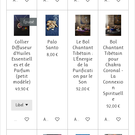
Épuisé
Collier
Palo
Le Bol
Bol
Diffuseur
Santo
Chantant
Chantant
d'Huiles
Tibétain :
Tibétain
8,00 €
Essentiell
L'Énergie
pour
es et de
de la
Chakra
Parfum
Purificati
Coronal -
(petit
on par le
La
modèle)
Son
Connexio
n
49,90 €
92,00 €
Spirituell
e
92,00 €
M'avertir si disponible
Ajouter au panier
Ajouter au panier
Ajouter au panier