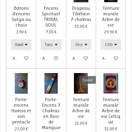
Bâtons
Encens
Drapeau
Tenture
d'encens
Spirituel
Tibétain
murale
Satya au
TRIBAL
7 chakras
Arbre de
choix
SOUL
vie
10,00 €
3,90 €
7,00 €
29,90 €
Ajouter au panier
Ajouter au panier
Ajouter au panier
Ajouter au panier
Épuisé
Porte-
Porte-
Tenture
Tenture
encens
Encens 7
murale
murale
Hamsa et
Chakras
Arbre de
Arbre de
son
en Bois
vie
vie Celtiq
pentacle
de
ue
32,00 €
Manguie
25,00 €
32,00 €