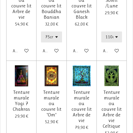
ou
ou
ou
Soleil
couvre lit
couvre lit
couvre lit
/Lune
Arbre de
Bouddha
Ganesh
29,90 €
vie
Banian
Black
54,90 €
32,00 €
62,00 €
Ajouter au panier
Ajouter au panier
Ajouter au panier
Ajouter au panier
Tenture
Tenture
Tenture
Tenture
murale
murale
murale
murale
Yogi 7
ou
ou
ou
Chakras
couvre lit
couvre lit
couvre lit
"Om"
Arbre de
Arbre de
29,90 €
vie
vie
52,90 €
Celtique
79,90 €
52,90 €