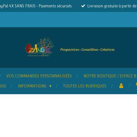
yPal 4X SANS FRAIS - Paiements sécurisés
Livraison gratuite à partir d
Prospectrices
-
Conseillères
-
Créatrices
VOS COMMANDES PERSONNALISÉES
NOTRE BOUTIQUE / ESPACE B
OUS
INFORMATIONS
TOUTES LES RUBRIQUES