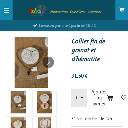
Passer
Prospectrices
-
Conseillères
-
Créatrices
au
contenu
Livraison gratuite à partir de 100 €
principal
Collier fin de
grenat et
d'hématite
31,50 €
Ajouter
au
panier
Référence de l'article:
G24