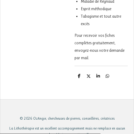
Maladie de Reynaud
Esprit méthodique
Tabagisme et tout autre
excès
Pour recevoir vos fiches
complètes gratuitement,
envoyez-nous votre demande
par mail.
P
P
P
P
a
a
a
a
r
r
r
r
t
t
t
t
a
a
a
a
g
g
g
g
e
e
e
e
r
r
r
r
© 2026 OzAngie, chercheuses de pierres, conseillères, créatrices
La Lithothérapie est un excellent accompagnement mais ne remplace en aucun