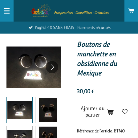
Passer
Prospectrices
-
Conseillères
-
Créatrices
au
contenu
PayPal 4X SANS FRAIS - Paiements sécurisés
principal
Boutons de
manchette en
obsidienne du
Mexique
30,00 €
Ajouter au
panier
Référence de l'article:
BTMO