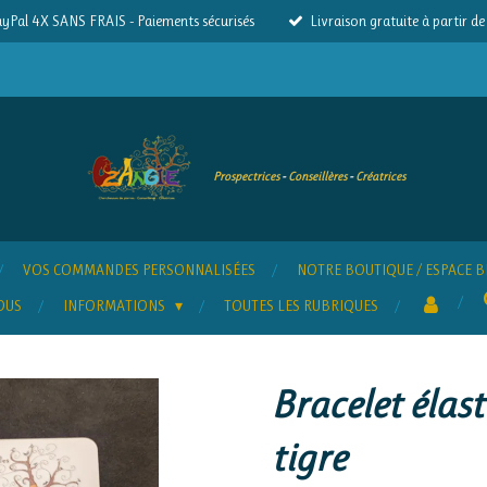
yPal 4X SANS FRAIS - Paiements sécurisés
Livraison gratuite à partir d
Prospectrices
-
Conseillères
-
Créatrices
VOS COMMANDES PERSONNALISÉES
NOTRE BOUTIQUE / ESPACE B
OUS
INFORMATIONS
TOUTES LES RUBRIQUES
Bracelet élast
tigre