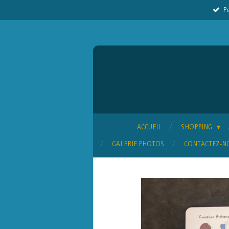
Pa
Passer
au
contenu
principal
ACCUEIL
SHOPPING
GALERIE PHOTOS
CONTACTEZ-N