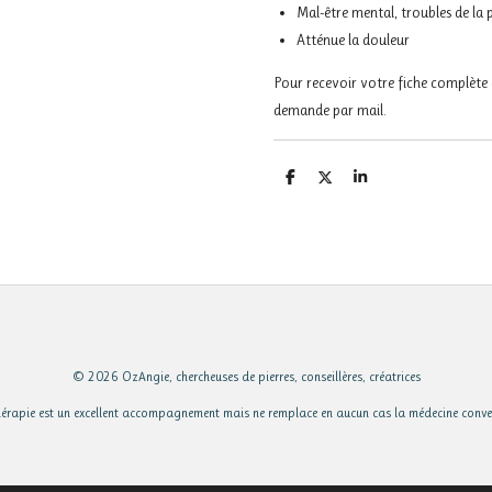
Mal-être mental, troubles de la
Atténue la douleur
Pour recevoir votre fiche complète
demande par mail.
P
P
P
a
a
a
r
r
r
t
t
t
a
a
a
g
g
g
e
e
e
r
r
r
© 2026 OzAngie, chercheuses de pierres, conseillères, créatrices
hérapie est un excellent accompagnement mais ne remplace en aucun cas la médecine conven