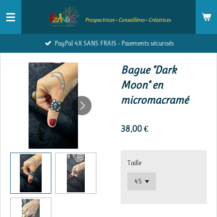
Passer
Prospectrices
-
Conseillères
-
Créatrices
au
contenu
PayPal 4X SANS FRAIS - Paiements sécurisés
principal
Bague "Dark
Moon" en
micromacramé
38,00 €
Taille