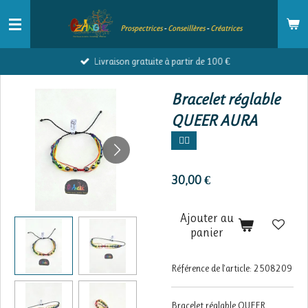
Passer
Prospectrices
-
Conseillères
-
Créatrices
au
contenu
Livraison gratuite à partir de 100 €
principal
Bracelet réglable
QUEER AURA
🏳️‍🌈
30,00 €
Ajouter au
panier
Référence de l'article:
2508209
Bracelet réglable QUEER