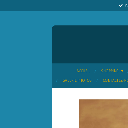
Pa
Passer
au
contenu
principal
ACCUEIL
SHOPPING
GALERIE PHOTOS
CONTACTEZ-N