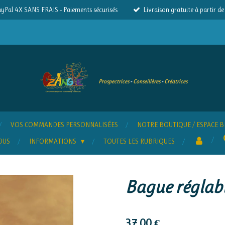
yPal 4X SANS FRAIS - Paiements sécurisés
Livraison gratuite à partir d
Prospectrices
-
Conseillères
-
Créatrices
VOS COMMANDES PERSONNALISÉES
NOTRE BOUTIQUE / ESPACE B
OUS
INFORMATIONS
TOUTES LES RUBRIQUES
Bague réglab
37,00 €