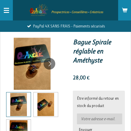
Passer
Prospectrices
-
Conseillères
-
Créatrices
au
contenu
PayPal 4X SANS FRAIS - Paiements sécurisés
principal
Bague Spirale
réglable en
Améthyste
28,00 €
Être informé du retour en
stock du produit
Envoyer