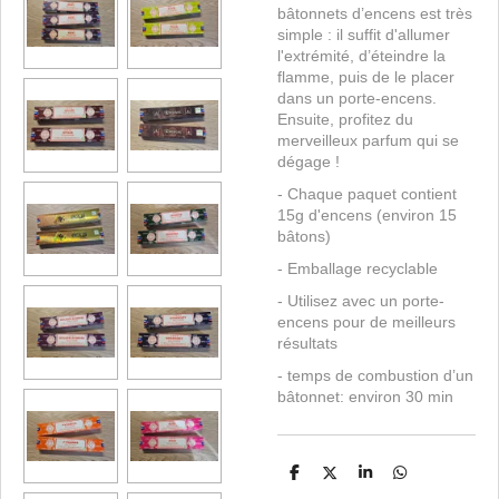
bâtonnets d’encens est très
simple : il suffit d'allumer
l'extrémité, d’éteindre la
flamme, puis de le placer
dans un porte-encens.
Ensuite, profitez du
merveilleux parfum qui se
dégage !
- Chaque paquet contient
15g d'encens (environ 15
bâtons)
- Emballage recyclable
- Utilisez avec un porte-
encens pour de meilleurs
résultats
- temps de combustion d’un
bâtonnet: environ 30 min
P
P
P
P
a
a
a
a