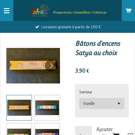
Passer
Prospectrices
-
Conseillères
-
Créatrices
au
contenu
Livraison gratuite à partir de 100 €
principal
Bâtons d'encens
Satya au choix
3,90 €
Senteur
Ajouter