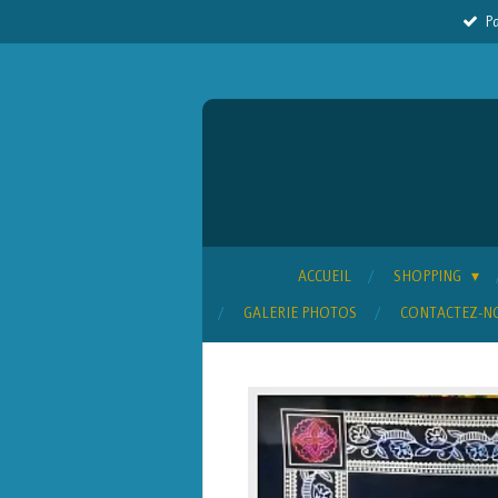
Pa
Passer
au
contenu
principal
ACCUEIL
SHOPPING
GALERIE PHOTOS
CONTACTEZ-N