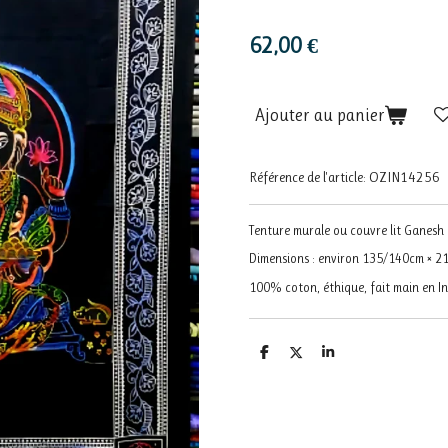
62,00 €
Ajouter au panier
Référence de l'article:
OZIN14256
Tenture murale ou couvre lit Ganesh
Dimensions : environ 135/140cm × 2
100% coton, éthique, fait main en In
P
P
P
a
a
a
r
r
r
t
t
t
a
a
a
g
g
g
e
e
e