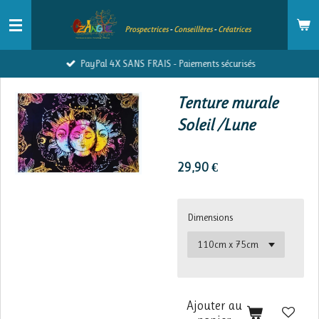
Passer
Prospectrices
-
Conseillères
-
Créatrices
au
contenu
PayPal 4X SANS FRAIS - Paiements sécurisés
principal
Tenture murale
Soleil /Lune
29,90 €
Dimensions
Ajouter au