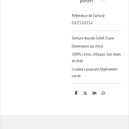
panier
Référence de l'article:
OZ2510152
Tenture murale Soleil /Lune
Dimensions au choix
100% coton, éthique, fait main
en Inde.
Couleurs pouvant légèrement
varier.
P
P
P
P
a
a
a
a
r
r
r
r
t
t
t
t
a
a
a
a
g
g
g
g
e
e
e
e
r
r
r
r