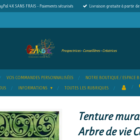
yPal 4X SANS FRAIS - Paiements sécurisés
Livraison gratuite à partir d
Prospectrices
-
Conseillères
-
Créatrices
VOS COMMANDES PERSONNALISÉES
NOTRE BOUTIQUE / ESPACE B
OUS
INFORMATIONS
TOUTES LES RUBRIQUES
Tenture mural
Arbre de vie C