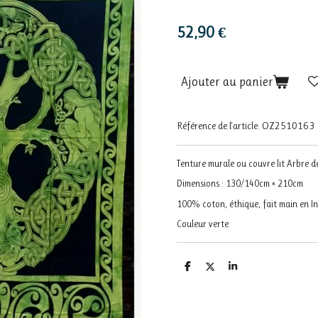
52,90 €
Ajouter au panier
Référence de l'article:
OZ2510163
Tenture murale ou couvre lit Arbre de
Dimensions : 130/140cm × 210cm
100% coton, éthique, fait main en In
Couleur verte
P
P
P
a
a
a
r
r
r
t
t
t
a
a
a