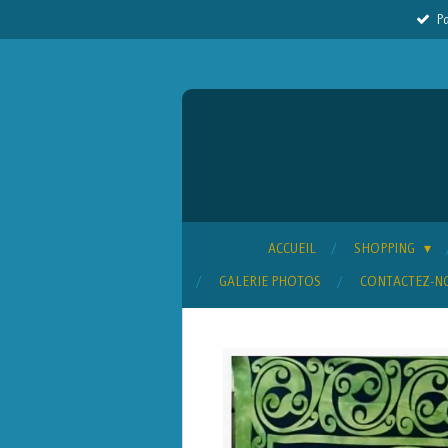
Pa
Passer
au
contenu
principal
ACCUEIL
SHOPPING
GALERIE PHOTOS
CONTACTEZ-N