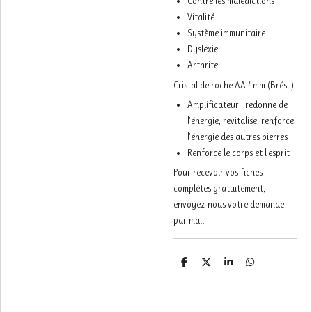
Contre les malédictions
Vitalité
Système immunitaire
Dyslexie
Arthrite
Cristal de roche AA 4mm (Brésil)
Amplificateur : redonne de
l'énergie, revitalise, renforce
l'énergie des autres pierres
Renforce le corps et l'esprit
Pour recevoir vos fiches
complètes gratuitement,
envoyez-nous votre demande
par mail.
P
P
P
P
a
a
a
a
r
r
r
r
t
t
t
t
a
a
a
a