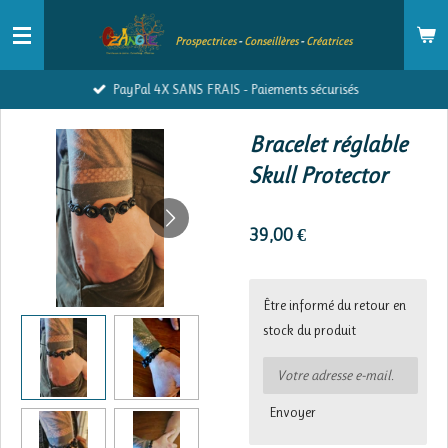
Passer
Prospectrices
-
Conseillères
-
Créatrices
au
contenu
PayPal 4X SANS FRAIS - Paiements sécurisés
principal
Bracelet réglable
Skull Protector
39,00 €
Être informé du retour en
stock du produit
Envoyer