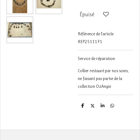
Épuisé
Référence de l'article:
REP2511171
Service de réparation
Collier restauré par nos soins,
ne faisant pas partie de la
collection OzAngie.
P
P
P
P
a
a
a
a
r
r
r
r
t
t
t
t
a
a
a
a
g
g
g
g
e
e
e
e
r
r
r
r