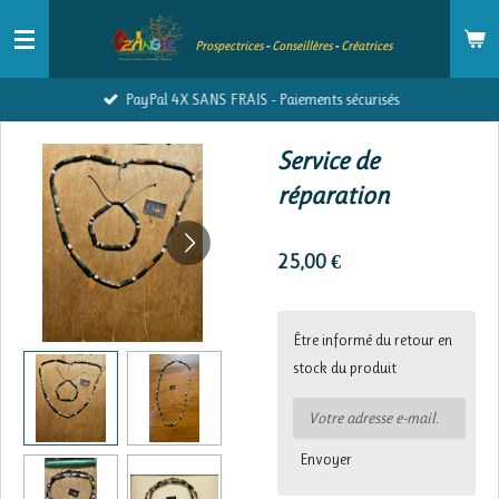
Passer
Prospectrices
-
Conseillères
-
Créatrices
au
contenu
PayPal 4X SANS FRAIS - Paiements sécurisés
principal
Service de
réparation
25,00 €
Être informé du retour en
stock du produit
Envoyer