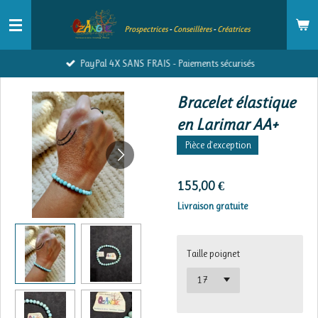
Passer
Prospectrices
-
Conseillères
-
Créatrices
au
contenu
PayPal 4X SANS FRAIS - Paiements sécurisés
principal
Bracelet élastique
en Larimar AA+
Pièce d'exception
155,00 €
Livraison gratuite
Taille poignet