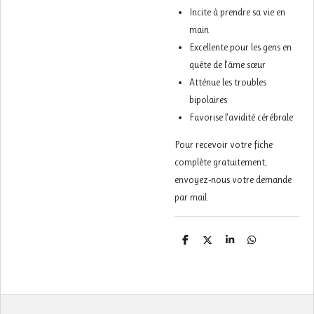
Incite à prendre sa vie en
main
Excellente pour les gens en
quête de l'âme sœur
Atténue les troubles
bipolaires
Favorise l'avidité cérébrale
Pour recevoir votre fiche
complète gratuitement,
envoyez-nous votre demande
par mail.
P
P
P
P
a
a
a
a
r
r
r
r
t
t
t
t
a
a
a
a
g
g
g
g
e
e
e
e
r
r
r
r