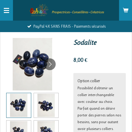
Passer
Prospectrices
-
Conseillères
-
Créatrices
au
contenu
PayPal 4X SANS FRAIS - Paiements sécurisés
principal
Sodalite
8,00 €
Option collier
Possibilité d'obtenir un
collier interchangeable
avec couleur au choix.
Parfait quand on désire
porter des pierres selon nos
besoins, sans pour autant
avoir plusieurs colliers.