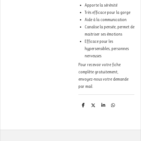
Apporte la sérénité
Très efficace pour la gorge
Aide à la communication
Canalise la pensée, permet de
maitriser ses émotions
Efficace pour les
hypersensibles, personnes
nerveuses
Pour recevoir votre fiche
complète gratuitement,
envoyez-nous votre demande
par mail.
P
P
P
P
a
a
a
a
r
r
r
r
t
t
t
t
a
a
a
a
g
g
g
g
e
e
e
e
r
r
r
r