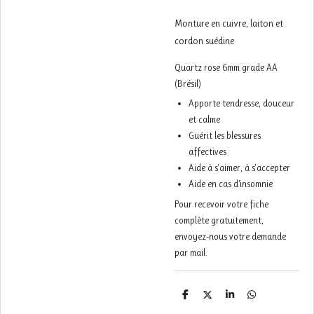
Monture en cuivre, laiton et
cordon suédine
Quartz rose 6mm grade AA
(Brésil)
Apporte tendresse, douceur
et calme
Guérit les blessures
affectives
Aide à s'aimer, à s'accepter
Aide en cas d’insomnie
Pour recevoir votre fiche
complète gratuitement,
envoyez-nous votre demande
par mail.
P
P
P
P
a
a
a
a