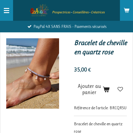
Passer
Prospectrices
-
Conseillères
-
Créatrices
au
contenu
PayPal 4X SANS FRAIS - Paiements sécurisés
principal
Bracelet de cheville
en quartz rose
35,00 €
Ajouter au
panier
Référence de l'article:
BRCQRSU
Bracelet de cheville en quartz
rose